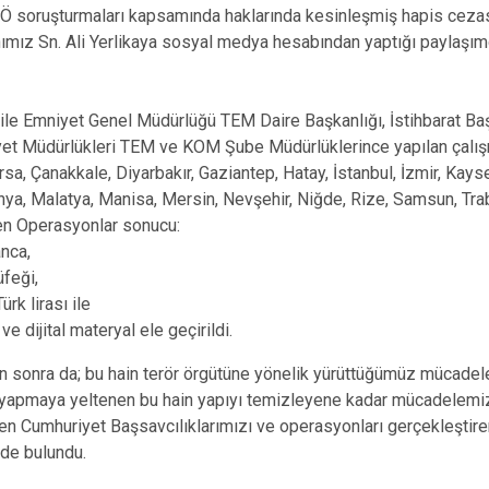
 soruşturmaları kapsamında haklarında kesinleşmiş hapis cezası o
ımız Sn. Ali Yerlikaya sosyal medya hesabından yaptığı paylaşımd
 ile Emniyet Genel Müdürlüğü TEM Daire Başkanlığı, İstihbarat B
yet Müdürlükleri TEM ve KOM Şube Müdürlüklerince yapılan çalış
sa, Çanakkale, Diyarbakır, Gaziantep, Hatay, İstanbul, İzmir, Kays
 Konya, Malatya, Manisa, Mersin, Nevşehir, Niğde, Rize, Samsun, T
en Operasyonlar sonucu:
anca,
üfeği,
ürk lirası ile
 dijital materyal ele geçirildi.
 sonra da; bu hain terör örgütüne yönelik yürüttüğümüz mücade
e yapmaya yeltenen bu hain yapıyı temizleyene kadar mücadele
n Cumhuriyet Başsavcılıklarımızı ve operasyonları gerçekleştir
nde bulundu.