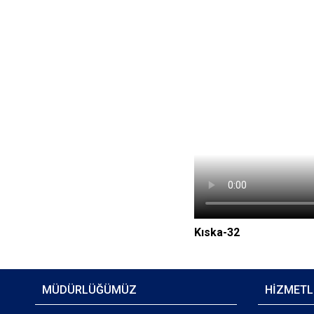
Kıska-32
MÜDÜRLÜĞÜMÜZ
HİZMETL