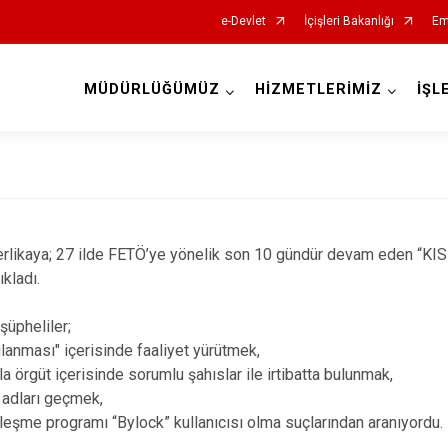
e-Devlet
İçişleri Bakanlığı
Em
MÜDÜRLÜĞÜMÜZ
HİZMETLERİMİZ
İŞL
İl Emniyet Müdürlükleri
 Yerlikaya; 27 ilde FETÖ’ye yönelik son 10 gündür devam eden “K
ıkladı.
üpheliler;
lanması" içerisinde faaliyet yürütmek,
a örgüt içerisinde sorumlu şahıslar ile irtibatta bulunmak,
 adları geçmek,
leşme programı “Bylock” kullanıcısı olma suçlarından aranıyordu