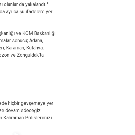
lanlar da yakalandı. ''
a ayrıca şu ifadelere yer
aşkanlığı ve KOM Başkanlığı
malar sonucu; Adana,
eri, Karaman, Kütahya,
rabzon ve Zonguldak’ta
lede hiçbir gevşemeye yer
mize devam edeceğiz.
en Kahraman Polislerimizi