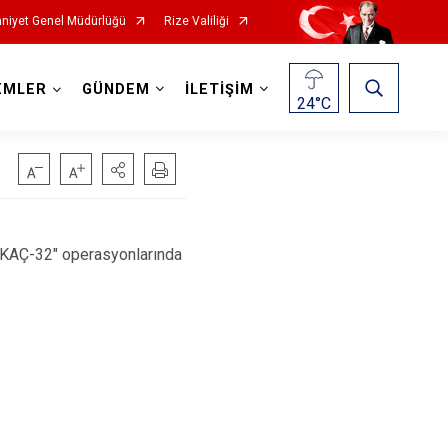
niyet Genel Müdürlüğü
Rize Valiliği
EMLER
GÜNDEM
İLETİŞİM
24
°C
ISKAÇ-32" operasyonlarında
.