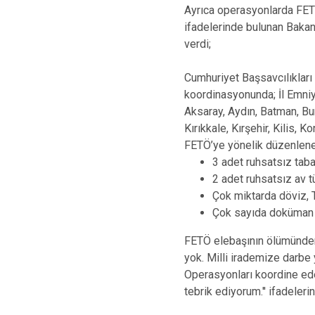
Ayrıca operasyonlarda FETÖ
ifadelerinde bulunan Bakan
verdi;
Cumhuriyet Başsavcılıkları
koordinasyonunda; İl Emni
Aksaray, Aydın, Batman, Bur
Kırıkkale, Kırşehir, Kilis,
FETÖ’ye yönelik düzenlen
3 adet ruhsatsız tab
2 adet ruhsatsız av t
Çok miktarda döviz, T
Çok sayıda doküman ve
FETÖ elebaşının ölümünden
yok. Milli irademize darb
Operasyonları koordine ede
tebrik ediyorum.'' ifadeleri